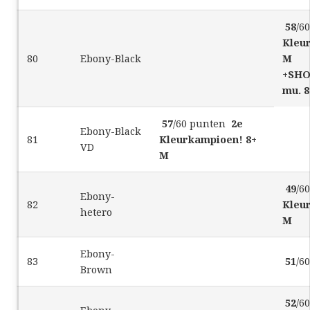
58
/6
Kleu
80
Ebony-Black
M
+
SHO
mu. 
57
/60 punten
2e
Ebony-Black
81
Kleurkampioen! 8+
VD
M
49
/6
Ebony-
82
Kleu
hetero
M
Ebony-
83
51
/6
Brown
52
/6