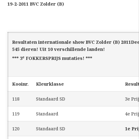
19-2-2011 BVC Zolder (B)
Resultaten internationale show BVC Zolder (B) 2011
De
545 dieren! Uit 10 verschillende landen!
e
*** 3
FOKKERSPRIJS mutaties! ***
Kooinr.
Kleurklasse
Resul
118
Standaard SD
3e Pri
119
Standaard
4e Pri
120
Standaard SD
1e Pri