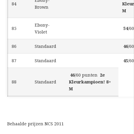
Ebony-
84
Kleu
Brown
M
Ebony-
85
54
/6
Violet
86
Standaard
46
/6
87
Standaard
45
/6
46
/60 punten
2e
88
Standaard
Kleurkampioen! 8+
M
Behaalde prijzen NCS 2011