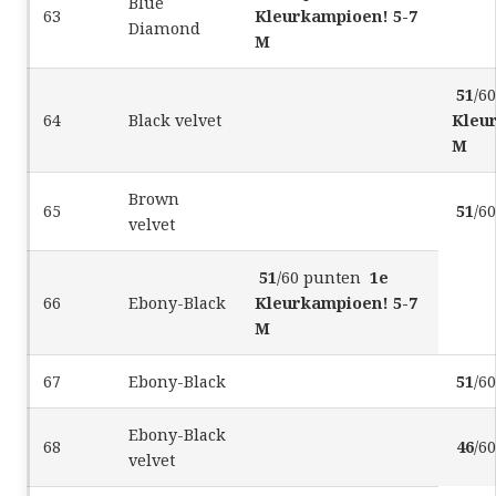
Blue
63
Kleurkampioen! 5-7
Diamond
M
51
/6
64
Black velvet
Kleu
M
Brown
65
51
/6
velvet
51
/60 punten
1e
66
Ebony-Black
Kleurkampioen! 5-7
M
67
Ebony-Black
51
/6
Ebony-Black
68
46
/6
velvet