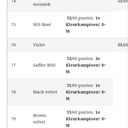
74
51
/6
mozaiek
52
/60 punten
1e
75
Wit-Rosé
Kleurkampioen! 8+
M
76
Violet
51
/6
52
/60 punten
2e
77
Saffier BDD
Kleurkampioen! 8+
M
51
/60 punten
1e
78
Black velvet
Kleurkampioen! 8+
M
55
/60 punten
1e
Brown
79
Kleurkampioen! 8+
velvet
M