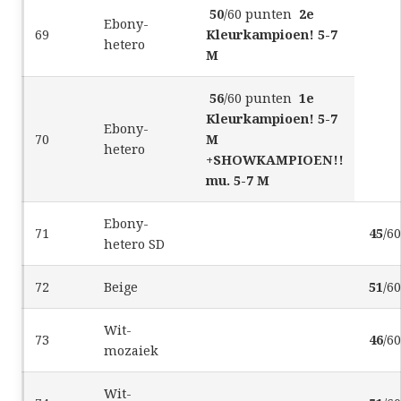
50
/60 punten
2e
Ebony-
69
Kleurkampioen! 5-7
hetero
M
56
/60 punten
1e
Kleurkampioen! 5-7
Ebony-
70
M
hetero
+
SHOWKAMPIOEN!!
mu. 5-7 M
Ebony-
71
45
/6
hetero SD
72
Beige
51
/6
Wit-
73
46
/6
mozaiek
Wit-