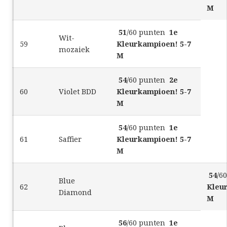
M
51
/60 punten
1e
Wit-
59
Kleurkampioen! 5-7
mozaiek
M
54
/60 punten
2e
60
Violet BDD
Kleurkampioen! 5-7
M
54
/60 punten
1e
61
Saffier
Kleurkampioen! 5-7
M
54
/6
Blue
62
Kleu
Diamond
M
56
/60 punten
1e