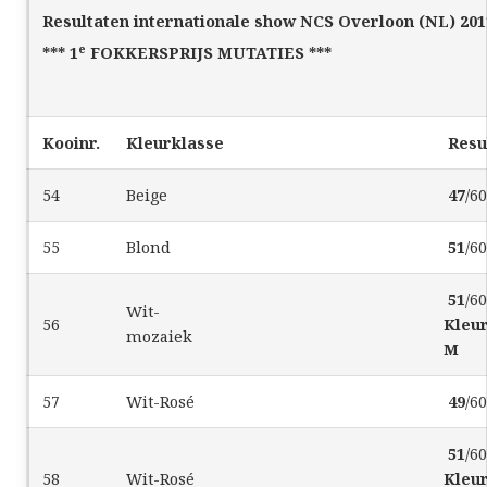
Resultaten internationale show NCS Overloon (NL) 201
e
*** 1
FOKKERSPRIJS MUTATIES ***
Kooinr.
Kleurklasse
Resu
54
Beige
47
/6
55
Blond
51
/6
51
/6
Wit-
56
Kleu
mozaiek
M
57
Wit-Rosé
49
/6
51
/6
58
Wit-Rosé
Kleu