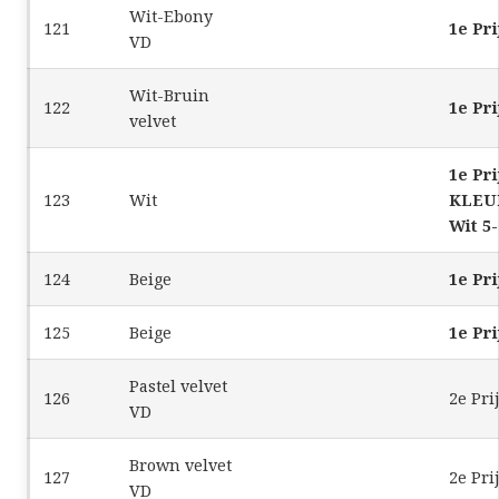
Wit-Ebony
121
1e Pri
VD
Wit-Bruin
122
1e Pri
velvet
1e Pri
123
Wit
KLEU
Wit 5-
124
Beige
1e Pri
125
Beige
1e Pri
Pastel velvet
126
2e Pri
VD
Brown velvet
127
2e Pri
VD