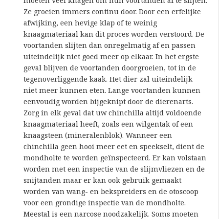
moeten veel knagen om hun voortanden af te slijten.
Ze groeien immers continu door. Door een erfelijke
afwijking, een hevige klap of te weinig
knaagmateriaal kan dit proces worden verstoord. De
voortanden slijten dan onregelmatig af en passen
uiteindelijk niet goed meer op elkaar. In het ergste
geval blijven de voortanden doorgroeien, tot in de
tegenoverliggende kaak. Het dier zal uiteindelijk
niet meer kunnen eten. Lange voortanden kunnen
eenvoudig worden bijgeknipt door de dierenarts.
Zorg in elk geval dat uw chinchilla altijd voldoende
knaagmateriaal heeft, zoals een wilgentak of een
knaagsteen (mineralenblok). Wanneer een
chinchilla geen hooi meer eet en speekselt, dient de
mondholte te worden geïnspecteerd. Er kan volstaan
worden met een inspectie van de slijmvliezen en de
snijtanden maar er kan ook gebruik gemaakt
worden van wang- en bekspreiders en de otoscoop
voor een grondige inspectie van de mondholte.
Meestal is een narcose noodzakelijk. Soms moeten