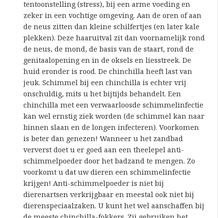
tentoonstelling (stress), bij een arme voeding en
zeker in een vochtige omgeving. Aan de oren of aan
de neus zitten dan kleine schilfertjes (en later kale
plekken). Deze haaruitval zit dan voornamelijk rond
de neus, de mond, de basis van de staart, rond de
genitaalopening en in de oksels en liesstreek. De
huid eronder is rood. De chinchilla heeft last van
jeuk. Schimmel bij een chinchilla is echter vrij
onschuldig, mits u het bijtijds behandelt. Een
chinchilla met een verwaarloosde schimmelinfectie
kan wel ernstig ziek worden (de schimmel kan naar
binnen slaan en de longen infecteren). Voorkomen
is beter dan genezen! Wanneer u het zandbad
ververst doet u er goed aan een theelepel anti-
schimmelpoeder door het badzand te mengen. Zo
voorkomt u dat uw dieren een schimmelinfectie
krijgen! Anti-schimmelpoeder is niet bij
dierenartsen verkrijgbaar en meestal ook niet bij
dierenspeciaalzaken. U kunt het wel aanschaffen bij
de meeste chinchilla-fokkers. Zij gebruiken het