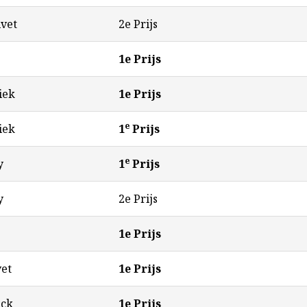
lvet
2e Prijs
1e Prijs
iek
1e Prijs
e
iek
1
Prijs
e
y
1
Prijs
y
2e Prijs
1e Prijs
vet
1e Prijs
ack
1e Prijs