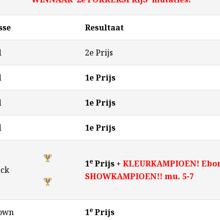
sse
Resultaat
d
2e Prijs
d
1e Prijs
d
1e Prijs
d
1e Prijs
e
1
Prijs +
KLEURKAMPIOEN! Ebon
ack
SHOWKAMPIOEN!! mu. 5-7
e
own
1
Prijs