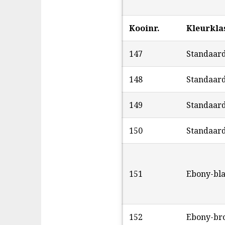
Kooinr.
Kleurkla
147
Standaar
148
Standaar
149
Standaar
150
Standaar
151
Ebony-bl
152
Ebony-br