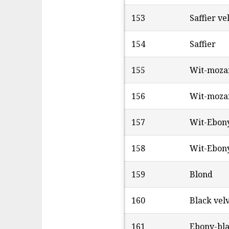
153
Saffier ve
154
Saffier
155
Wit-moza
156
Wit-moza
157
Wit-Ebon
158
Wit-Ebon
159
Blond
160
Black vel
161
Ebony-bl