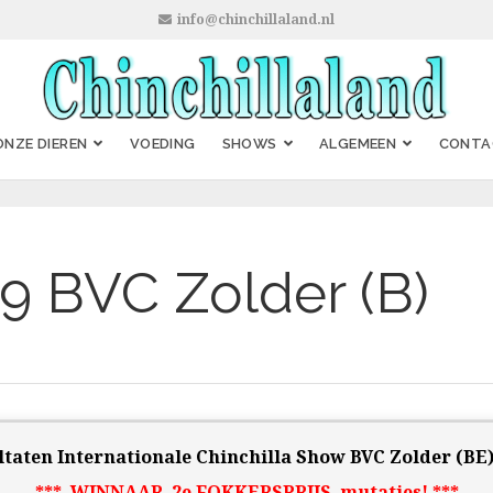
info@chinchillaland.nl
ONZE DIEREN
VOEDING
SHOWS
ALGEMEEN
CONTA
9 BVC Zolder (B)
ltaten Internationale Chinchilla Show BVC Zolder (BE)
*** WINNAAR 2e FOKKERSPRIJS mutaties! ***