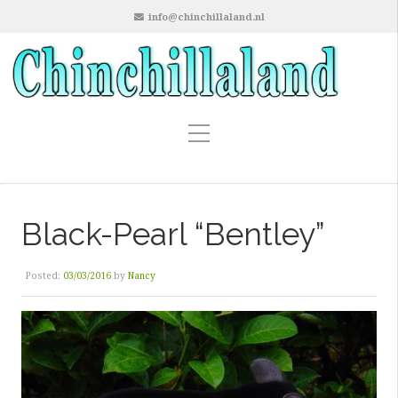
info@chinchillaland.nl
Black-Pearl “Bentley”
Posted:
03/03/2016
by
Nancy