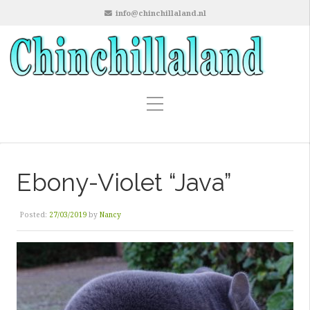
info@chinchillaland.nl
Ebony-Violet “Java”
Posted:
27/03/2019
by
Nancy