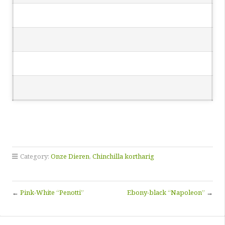
Category:
Onze Dieren
,
Chinchilla kortharig
←
Pink-White “Penotti”
Ebony-black “Napoleon”
→